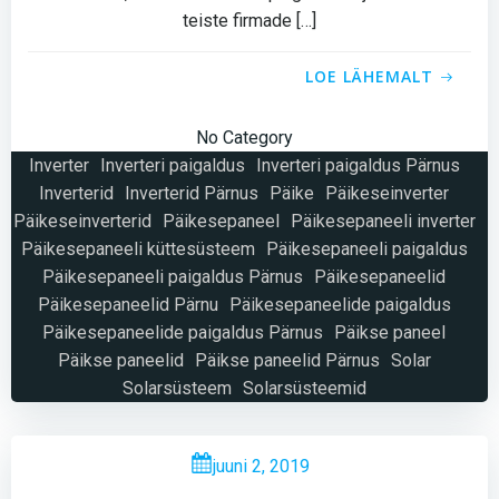
teiste firmade […]
LOE LÄHEMALT
No Category
Inverter
Inverteri paigaldus
Inverteri paigaldus Pärnus
Inverterid
Inverterid Pärnus
Päike
Päikeseinverter
Päikeseinverterid
Päikesepaneel
Päikesepaneeli inverter
Päikesepaneeli küttesüsteem
Päikesepaneeli paigaldus
Päikesepaneeli paigaldus Pärnus
Päikesepaneelid
Päikesepaneelid Pärnu
Päikesepaneelide paigaldus
Päikesepaneelide paigaldus Pärnus
Päikse paneel
Päikse paneelid
Päikse paneelid Pärnus
Solar
Solarsüsteem
Solarsüsteemid
juuni 2, 2019