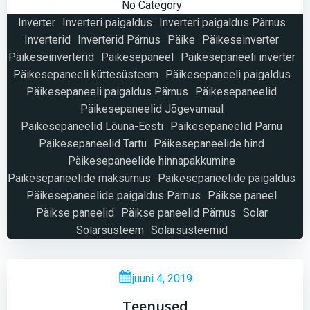
No Category
Inverter
Inverteri paigaldus
Inverteri paigaldus Pärnus
Inverterid
Inverterid Pärnus
Päike
Päikeseinverter
Päikeseinverterid
Päikesepaneel
Päikesepaneeli inverter
Päikesepaneeli küttesüsteem
Päikesepaneeli paigaldus
Päikesepaneeli paigaldus Pärnus
Päikesepaneelid
Päikesepaneelid Jõgevamaal
Päikesepaneelid Lõuna-Eesti
Päikesepaneelid Pärnu
Päikesepaneelid Tartu
Päikesepaneelide hind
Päikesepaneelide hinnapakkumine
Päikesepaneelide maksumus
Päikesepaneelide paigaldus
Päikesepaneelide paigaldus Pärnus
Päikse paneel
Päikse paneelid
Päikse paneelid Pärnus
Solar
Solarsüsteem
Solarsüsteemid
juuni 4, 2019
Teenused