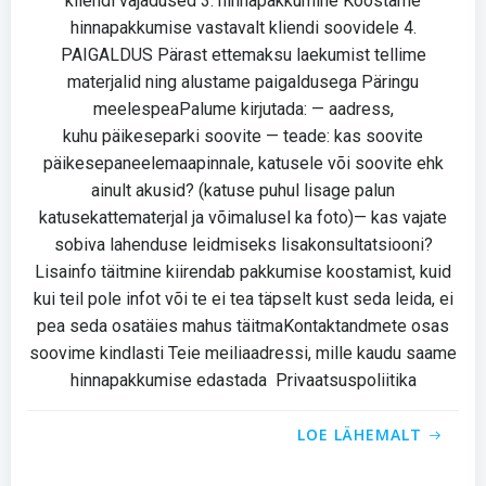
kliendi vajadused 3. hinnapakkumine Koostame
hinnapakkumise vastavalt kliendi soovidele 4.
PAIGALDUS Pärast ettemaksu laekumist tellime
materjalid ning alustame paigaldusega Päringu
meelespeaPalume kirjutada: — aadress,
kuhu päikeseparki soovite — teade: kas soovite
päikesepaneelemaapinnale, katusele või soovite ehk
ainult akusid? (katuse puhul lisage palun
katusekattematerjal ja võimalusel ka foto)— kas vajate
sobiva lahenduse leidmiseks lisakonsultatsiooni?
Lisainfo täitmine kiirendab pakkumise koostamist, kuid
kui teil pole infot või te ei tea täpselt kust seda leida, ei
pea seda osatäies mahus täitmaKontaktandmete osas
soovime kindlasti Teie meiliaadressi, mille kaudu saame
hinnapakkumise edastada Privaatsuspoliitika
LOE LÄHEMALT