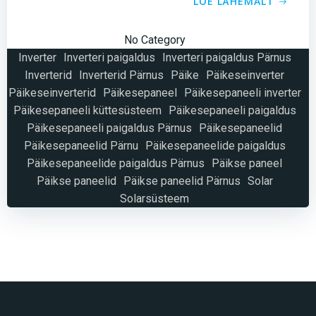
LOE LÄHEMALT
No Category
Inverter
Inverteri paigaldus
Inverteri paigaldus Pärnus
Inverterid
Inverterid Pärnus
Päike
Päikeseinverter
Päikeseinverterid
Päikesepaneel
Päikesepaneeli inverter
Päikesepaneeli küttesüsteem
Päikesepaneeli paigaldus
Päikesepaneeli paigaldus Pärnus
Päikesepaneelid
Päikesepaneelid Pärnu
Päikesepaneelide paigaldus
Päikesepaneelide paigaldus Pärnus
Päikse paneel
Päikse paneelid
Päikse paneelid Pärnus
Solar
Solarsüsteem