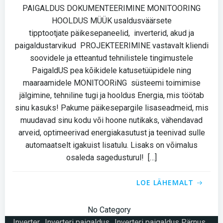
PAIGALDUS DOKUMENTEERIMINE MONITOORING
HOOLDUS MÜÜK usaldusväärsete
tipptootjate päikesepaneelid, inverterid, akud ja
paigaldustarvikud PROJEKTEERIMINE vastavalt kliendi
soovidele ja etteantud tehnilistele tingimustele
PaigaldUS pea kõikidele katusetüüpidele ning
maaraamidele MONITOORiNG süsteemi toimimise
jälgimine, tehniline tugi ja hooldus Energia, mis töötab
sinu kasuks! Pakume päikesepargile lisaseadmeid, mis
muudavad sinu kodu või hoone nutikaks, vähendavad
arveid, optimeerivad energiakasutust ja teenivad sulle
automaatselt igakuist lisatulu. Lisaks on võimalus
osaleda sagedusturul! […]
LOE LÄHEMALT
No Category
Inverter
Inverteri paigaldus
Inverteri paigaldus Pärnus