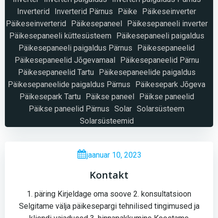
Inverterid
Inverterid Pärnus
Päike
Päikeseinverter
Päikeseinverterid
Päikesepaneel
Päikesepaneeli inverter
Päikesepaneeli küttesüsteem
Päikesepaneeli paigaldus
Päikesepaneeli paigaldus Pärnus
Päikesepaneelid
Päikesepaneelid Jõgevamaal
Päikesepaneelid Pärnu
Päikesepaneelid Tartu
Päikesepaneelide paigaldus
Päikesepaneelide paigaldus Pärnus
Päikesepark Jõgeva
Päikesepark Tartu
Päikse paneel
Päikse paneelid
Päikse paneelid Pärnus
Solar
Solarsüsteem
Solarsüsteemid
jaanuar 10, 2023
Kontakt
1. päring Kirjeldage oma soove 2. konsultatsioon
Selgitame välja päikesepargi tehnilised tingimused ja