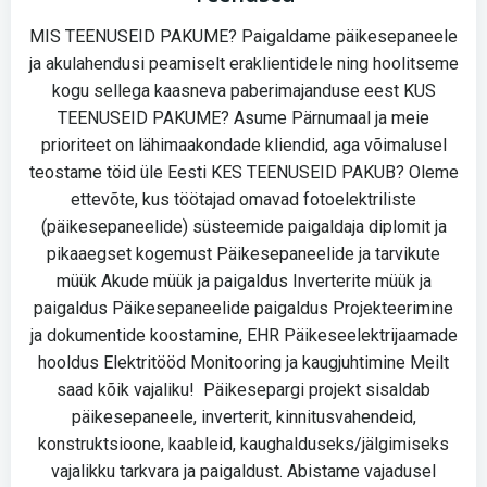
MIS TEENUSEID PAKUME? Paigaldame päikesepaneele
ja akulahendusi peamiselt eraklientidele ning hoolitseme
kogu sellega kaasneva paberimajanduse eest KUS
TEENUSEID PAKUME? Asume Pärnumaal ja meie
prioriteet on lähimaakondade kliendid, aga võimalusel
teostame töid üle Eesti KES TEENUSEID PAKUB? Oleme
ettevõte, kus töötajad omavad fotoelektriliste
(päikesepaneelide) süsteemide paigaldaja diplomit ja
pikaaegset kogemust Päikesepaneelide ja tarvikute
müük Akude müük ja paigaldus Inverterite müük ja
paigaldus Päikesepaneelide paigaldus Projekteerimine
ja dokumentide koostamine, EHR Päikeseelektrijaamade
hooldus Elektritööd Monitooring ja kaugjuhtimine Meilt
saad kõik vajaliku! Päikesepargi projekt sisaldab
päikesepaneele, inverterit, kinnitusvahendeid,
konstruktsioone, kaableid, kaughalduseks/jälgimiseks
vajalikku tarkvara ja paigaldust. Abistame vajadusel