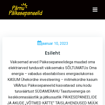
Skip
to
content
jaanuar 10, 2023
Esileht
Väiksemad arved Päikesepaneelidega muudad oma
elektriarved tunduvalt väiksemaks SÕLTUMATUs Oma
energia – vabadus ebastabiilses energiaolukorras
KASUM Ühekordne investeering – mitmekordne kasum
VÄÄrtus Päikesepaneelid kasvatavad sinu kodu
turuväärtust SÜDAMERAHU Taastuvenergia on
keskkonnasäästlik ja jätkusuutlik PÄIKESEPANEELIDE
JA AKUDE „VÕTMED KÄTTE” TÄISLAHENDUSED MÜÜK