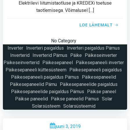
Elektrilevi liitumistaotluse ja KREDEXi toetuse
taotlemisega. Võimalusel […]
LOE LÄHEMALT
No Category
Inverter
Inverteri paigaldus
Inverteri paigaldus Pärnus
Inverterid
Inverterid Pärnus
Päike
Päikeseinverter
Päikeseinverterid
Päikesepaneel
Päikesepaneeli inverter
Päikesepaneeli küttesüsteem
Päikesepaneeli paigaldus
Päikesepaneeli paigaldus Pärnus
Päikesepaneelid
Päikesepaneelid Pärnu
Päikesepaneelide paigaldus
Päikesepaneelide paigaldus Pärnus
Päikse paneel
Päikse paneelid
Päikse paneelid Pärnus
Solar
Solarsüsteem
Solarsüsteemid
juuni 3, 2019