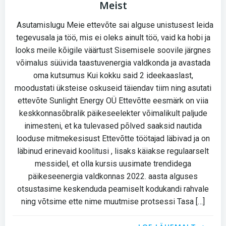
Meist
Asutamislugu Meie ettevõte sai alguse unistusest leida
tegevusala ja töö, mis ei oleks ainult töö, vaid ka hobi ja
looks meile kõigile väärtust Sisemisele soovile järgnes
võimalus süüvida taastuvenergia valdkonda ja avastada
oma kutsumus Kui kokku said 2 ideekaaslast,
moodustati üksteise oskuseid täiendav tiim ning asutati
ettevõte Sunlight Energy OÜ Ettevõtte eesmärk on viia
keskkonnasõbralik päikeseelekter võimalikult paljude
inimesteni, et ka tulevased põlved saaksid nautida
looduse mitmekesisust Ettevõtte töötajad läbivad ja on
läbinud erinevaid koolitusi , lisaks käiakse regulaarselt
messidel, et olla kursis uusimate trendidega
päikeseenergia valdkonnas 2022. aasta alguses
otsustasime keskenduda peamiselt kodukandi rahvale
ning võtsime ette nime muutmise protsessi Tasa […]