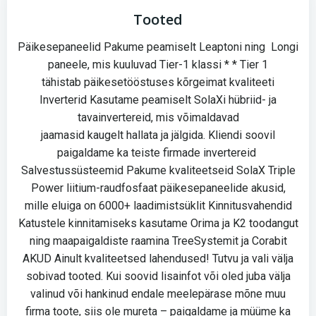
Tooted
Päikesepaneelid Pakume peamiselt Leaptoni ning Longi
paneele, mis kuuluvad Tier-1 klassi * * Tier 1
tähistab päikesetööstuses kõrgeimat kvaliteeti
Inverterid Kasutame peamiselt SolaXi hübriid- ja
tavainvertereid, mis võimaldavad
jaamasid kaugelt hallata ja jälgida. Kliendi soovil
paigaldame ka teiste firmade invertereid
Salvestussüsteemid Pakume kvaliteetseid SolaX Triple
Power liitium-raudfosfaat päikesepaneelide akusid,
mille eluiga on 6000+ laadimistsüklit Kinnitusvahendid
Katustele kinnitamiseks kasutame Orima ja K2 toodangut
ning maapaigaldiste raamina TreeSystemit ja Corabit
AKUD Ainult kvaliteetsed lahendused! Tutvu ja vali välja
sobivad tooted. Kui soovid lisainfot või oled juba välja
valinud või hankinud endale meelepärase mõne muu
firma toote, siis ole mureta – paigaldame ja müüme ka