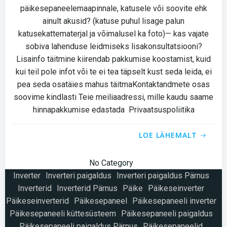
päikesepaneelemaapinnale, katusele või soovite ehk
ainult akusid? (katuse puhul lisage palun
katusekattematerjal ja võimalusel ka foto)— kas vajate
sobiva lahenduse leidmiseks lisakonsultatsiooni?
Lisainfo täitmine kiirendab pakkumise koostamist, kuid
kui teil pole infot või te ei tea täpselt kust seda leida, ei
pea seda osatäies mahus täitmaKontaktandmete osas
soovime kindlasti Teie meiliaadressi, mille kaudu saame
hinnapakkumise edastada Privaatsuspoliitika
LOE LÄHEMALT
No Category
Inverter
Inverteri paigaldus
Inverteri paigaldus Pärnus
Inverterid
Inverterid Pärnus
Päike
Päikeseinverter
Päikeseinverterid
Päikesepaneel
Päikesepaneeli inverter
Päikesepaneeli küttesüsteem
Päikesepaneeli paigaldus
Päikesepaneeli paigaldus Pärnus
Päikesepaneelid