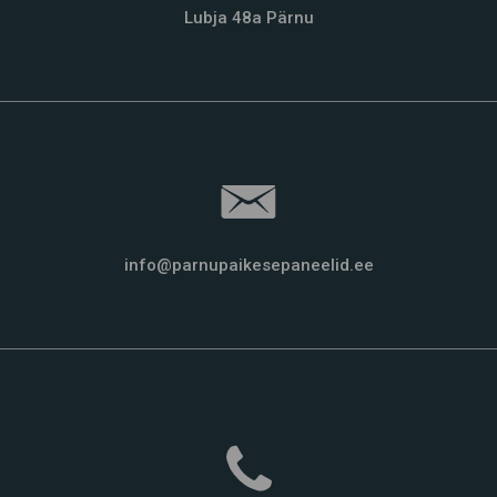
Lubja 48a Pärnu
info@parnupaikesepaneelid.ee