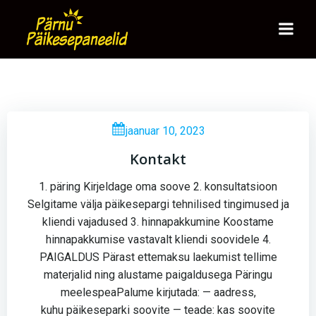
Skip
to
content
jaanuar 10, 2023
Kontakt
1. päring Kirjeldage oma soove 2. konsultatsioon
Selgitame välja päikesepargi tehnilised tingimused ja
kliendi vajadused 3. hinnapakkumine Koostame
hinnapakkumise vastavalt kliendi soovidele 4.
PAIGALDUS Pärast ettemaksu laekumist tellime
materjalid ning alustame paigaldusega Päringu
meelespeaPalume kirjutada: — aadress,
kuhu päikeseparki soovite — teade: kas soovite