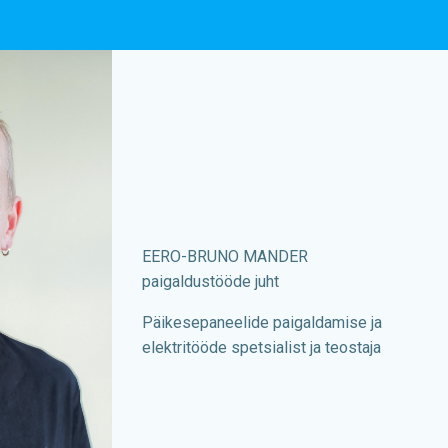
EERO-BRUNO MANDER
paigaldustööde juht
Päikesepaneelide paigaldamise ja
elektritööde spetsialist ja teostaja