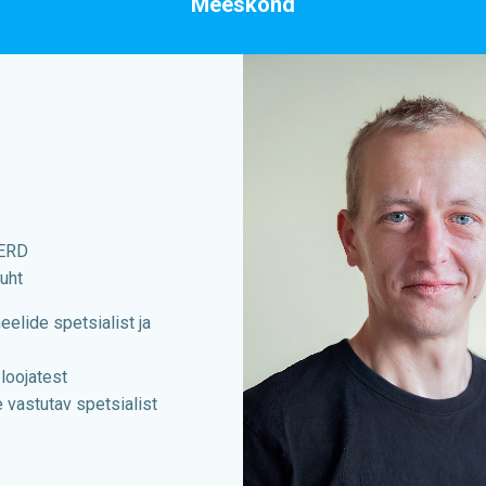
Meeskond
ERD
juht
elide spetsialist ja
 loojatest
e vastutav spetsialist