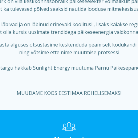
rk on viia keskkonnasõbralik päikeseelekter võimalikult pal
t ka tulevased põlved saaksid nautida looduse mitmekesisu
 läbivad ja on läbinud erinevaid koolitusi , lisaks käiakse reg
t olla kursis uusimate trendidega päikeseenergia valdkonn
aasta alguses otsustasime keskenduda peamiselt kodukandi 
ning võtsime ette nime muutmise protsessi
 targu hakkab Sunlight Energy muutuma Pärnu Päikesepan
MUUDAME KOOS EESTIMAA ROHELISEMAKS!