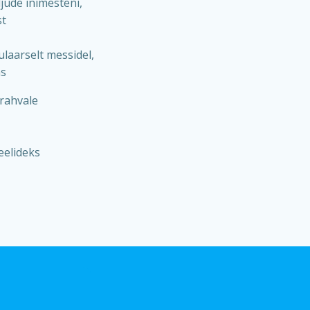
jude inimesteni,
st
ulaarselt messidel,
as
rahvale
eelideks