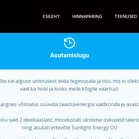
ESILEHT
HINNAPÄRING
TEENUSED
Asutamislugu
te sai alguse unistusest leida tegevusala ja töö, mis ei oleks
vaid ka hobi ja looks meile kõigile väärtust
 järgnes võimalus süüvida taastuvenergia valdkonda ja av
kku said 2 ideekaaslast, moodustati üksteise oskuseid täiend
ning asutati ettevõte Sunlight Energy OÜ