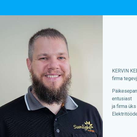
KERVIN KE
firma tegev
Päikesepane
entusiast
ja
firma üks
Elektritööd