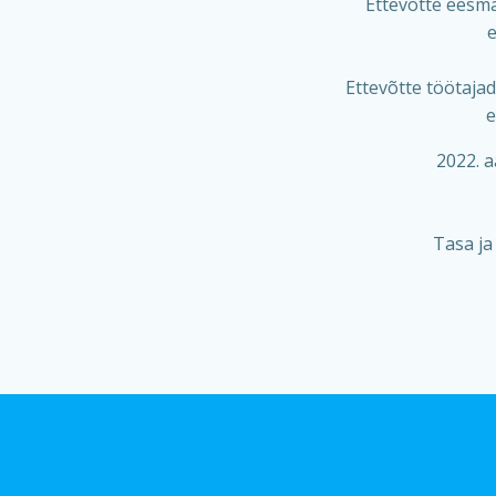
Ettevõtte eesmä
e
Ettevõtte töötajad
e
2022. 
Tasa ja