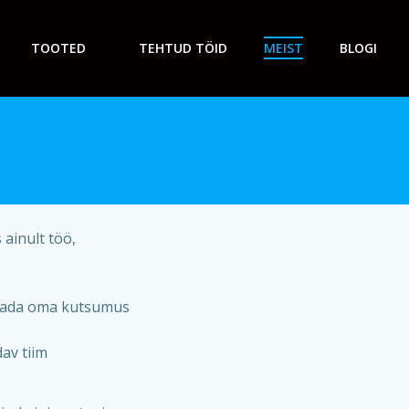
TOOTED
TEHTUD TÖID
MEIST
BLOGI
 ainult töö,
astada oma kutsumus
av tiim